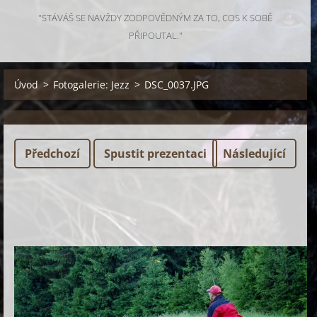
"STÁVÁŠ SE NAVŽDY ZODPOVĚDNÝM ZA TO, COS K SOBĚ
PŘIPOUTAL."
Úvod
>
Fotogalerie: Jezz
>
DSC_0037.JPG
Předchozí
Spustit prezentaci
Následující