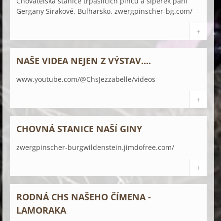
Chovatelská stanice trpasličích pinčů a šiperek paní
Gergany Sirakové, Bulharsko. zwergpinscher-bg.com/
+
NAŠE VIDEA NEJEN Z VÝSTAV....
www.youtube.com/@ChsJezzabelle/videos
+
CHOVNÁ STANICE NAŠÍ GINY
zwergpinscher-burgwildenstein.jimdofree.com/
+
RODNÁ CHS NAŠEHO ČÍMENA -
LAMORAKA