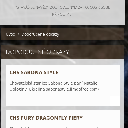
"STÁVÁŠ SE NAVŽDY ZODPOVĚDNÝM ZA TO, COS K SOBĚ
PŘIPOUTAL."
Úvod
>
Doporučené odkazy
DOPORUČENÉ ODKAZY
CHS SABONA STYLE
Chovatelská stanice Sabona Style paní Natalie
Obloginy, Ukrajina sabonastyle.jimdofree.com/
+
CHS FURY DRAGONFLY FIERY