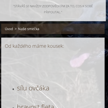
"STÁVÁŠ SE NAVŽDY ZODPOVĚDNÝM ZA TO, COS K SOBĚ
PŘIPOUTAL."
Úvod
>
Naše smečka
Od každého máme kousek:
sílu ovčáka
hravost fleta