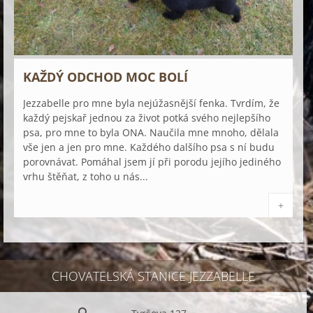
KAŽDÝ ODCHOD MOC BOLÍ
Jezzabelle pro mne byla nejúžasnější fenka. Tvrdím, že
každý pejskař jednou za život potká svého nejlepšího
psa, pro mne to byla ONA. Naučila mne mnoho, dělala
vše jen a jen pro mne. Každého dalšího psa s ní budu
porovnávat. Pomáhal jsem jí při porodu jejího jediného
vrhu štěňat, z toho u nás...
+
CHOVATELSKÁ STANICE JEZZABELLE