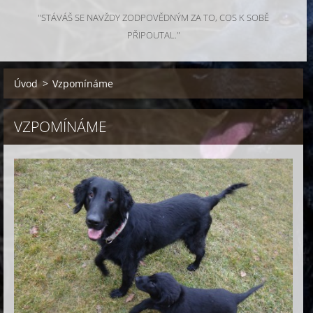
"STÁVÁŠ SE NAVŽDY ZODPOVĚDNÝM ZA TO, COS K SOBĚ
PŘIPOUTAL."
Úvod
>
Vzpomínáme
VZPOMÍNÁME