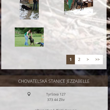
1
2
>
>>
CHOVATELSKÁ STANICE JEZZABELLE
Tyršova 127
373 44 Zliv