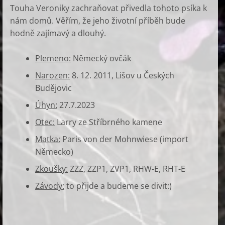
Touha Veroniky zachraňovat přivedla tohoto psíka k
nám domů. Věřím, že jeho životní příběh bude
hodně zajímavý a dlouhý.
Plemeno:
Německý ovčák
Narozen:
8. 12. 2011, Lišov u Českých
Budějovic
Úhyn:
27.7.2023
Otec:
Larry ze Stříbrného kamene
Matka:
Paris von der Mohnwiese (import
Německo)
Zkoušky:
ZZZ, ZZP1, ZVP1, RHW-E, RHT-E
Závody:
to přijde a budeme se divit:)