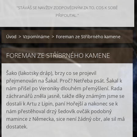
"STÁVÁŠ SE NAVŽDY ZODPOVĚDNÝM ZA TO, COS K SOBĚ
PŘIPOUTAL."
Úvod
>
Vzpomínáme
>
Foreman ze Stříbrného kamene
FOREMAN ZE STŘÍBRNÉHO KAMENE
Šako (lakotsky dráp), brzy co se projevil
přejmenován na Šakal. Proč? Netřeba psát. Šakal k
nám přišel po Veroniky dlouhém přemýšlení. Rada
záchranářů zněla jasně, takže díky známým jsme se
dostali k Artu z Lipin, paní Hořejší a nakonec se k
nám přestěhoval drzý šedovlk ovčák podobný
mamince z Německa, sice není žádný obr, ale sil má
dostatek.