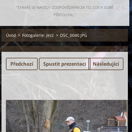
"STÁVÁŠ SE NAVŽDY ZODPOVĚDNÝM ZA TO, COS K SOBĚ
PŘIPOUTAL."
Úvod
>
Fotogalerie: Jezz
>
DSC_0040.JPG
Předchozí
Spustit prezentaci
Následující