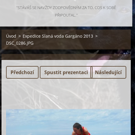
"STÁVÁŠ SE NAVŽDY ZODPOVĚDNÝM ZA TO, COS K SOBĚ
PŘIPOUTAL."
Úvod
>
Expedice Slaná voda Gargáno 2013
>
DSC_0286.JPG
Předchozí
Spustit prezentaci
Následující