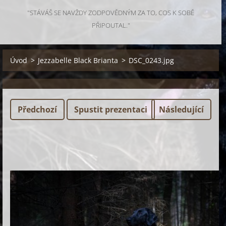
"STÁVÁŠ SE NAVŽDY ZODPOVĚDNÝM ZA TO, COS K SOBĚ
PŘIPOUTAL."
Úvod
>
Jezzabelle Black Brianta
>
DSC_0243.jpg
Předchozí
Spustit prezentaci
Následující