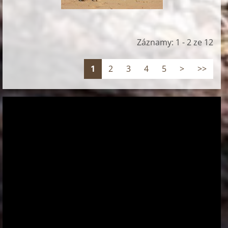
Záznamy: 1 - 2 ze 12
1
2
3
4
5
>
>>