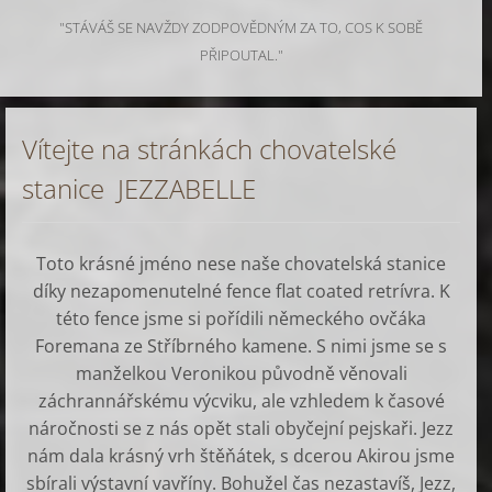
"STÁVÁŠ SE NAVŽDY ZODPOVĚDNÝM ZA TO, COS K SOBĚ
PŘIPOUTAL."
Vítejte na stránkách chovatelské
stanice JEZZABELLE
Toto krásné jméno nese naše chovatelská stanice
díky nezapomenutelné fence flat coated retrívra. K
této fence jsme si pořídili německého ovčáka
Foremana ze Stříbrného kamene. S nimi jsme se s
manželkou Veronikou původně věnovali
záchrannářskému výcviku, ale vzhledem k časové
náročnosti se z nás opět stali obyčejní pejskaři. Jezz
nám dala krásný vrh štěňátek, s dcerou Akirou jsme
sbírali výstavní vavříny. Bohužel čas nezastavíš, Jezz,