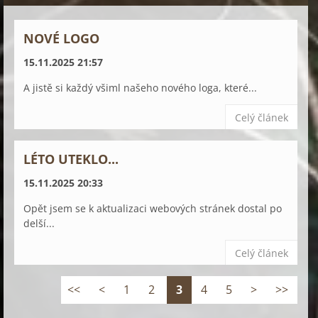
NOVÉ LOGO
15.11.2025 21:57
A jistě si každý všiml našeho nového loga, které...
Celý článek
LÉTO UTEKLO...
15.11.2025 20:33
Opět jsem se k aktualizaci webových stránek dostal po
delší...
Celý článek
<<
<
1
2
3
4
5
>
>>