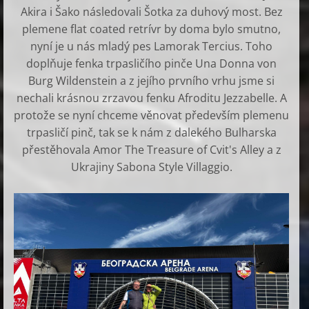
Akira i Šako následovali Šotka za duhový most. Bez
plemene flat coated retrívr by doma bylo smutno,
nyní je u nás mladý pes Lamorak Tercius. Toho
doplňuje fenka trpasličího pinče Una Donna von
Burg Wildenstein a z jejího prvního vrhu jsme si
nechali krásnou zrzavou fenku Afroditu Jezzabelle. A
protože se nyní chceme věnovat především plemenu
trpasličí pinč, tak se k nám z dalekého Bulharska
přestěhovala Amor The Treasure of Cvit's Alley a z
Ukrajiny Sabona Style Villaggio.