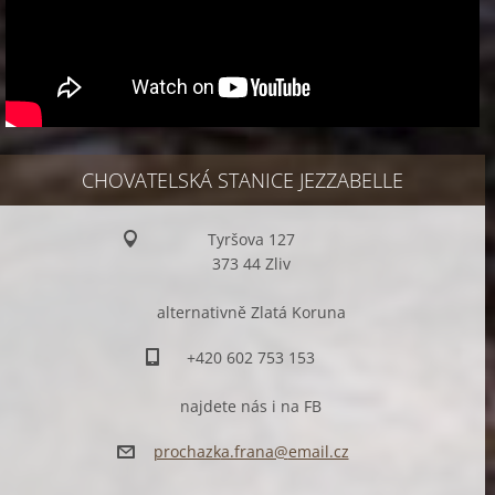
CHOVATELSKÁ STANICE JEZZABELLE
Tyršova 127
373 44 Zliv
alternativně Zlatá Koruna
+420 602 753 153
najdete nás i na FB
prochazk
a.frana@
email.cz