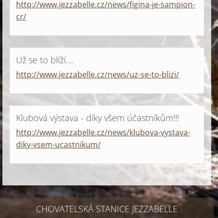
http://www.jezzabelle.cz/news/figina-je-sampion-
cr/
Už se to blíží....
http://www.jezzabelle.cz/news/uz-se-to-blizi/
Klubová výstava - díky všem účastníkům!!!
http://www.jezzabelle.cz/news/klubova-vystava-
diky-vsem-ucastnikum/
CHOVATELSKÁ STANICE JEZZABELLE