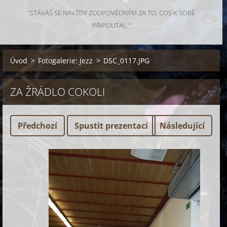
"STÁVÁŠ SE NAVŽDY ZODPOVĚDNÝM ZA TO, COS K SOBĚ
PŘIPOUTAL."
Úvod
>
Fotogalerie: Jezz
>
DSC_0117.JPG
ZA ŽRÁDLO COKOLI
Předchozí
Spustit prezentaci
Následující