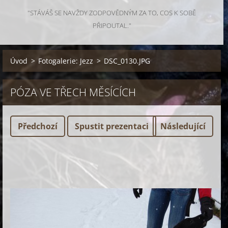
"STÁVÁŠ SE NAVŽDY ZODPOVĚDNÝM ZA TO, COS K SOBĚ
PŘIPOUTAL."
Úvod
>
Fotogalerie: Jezz
>
DSC_0130.JPG
PÓZA VE TŘECH MĚSÍCÍCH
Předchozí
Spustit prezentaci
Následující