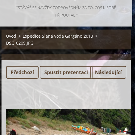
"STÁVÁŠ SE NAVŽDY ZODPOVĚDNÝM ZA TO, COS K SOBĚ
PŘIPOUTAL."
Úvod
>
Expedice Slaná voda Gargáno 2013
>
DSC_0209.JPG
Předchozí
Spustit prezentaci
Následující