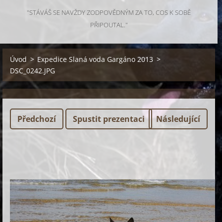
"STÁVÁŠ SE NAVŽDY ZODPOVĚDNÝM ZA TO, COS K SOBĚ
PŘIPOUTAL."
Úvod
>
Expedice Slaná voda Gargáno 2013
>
DSC_0242.JPG
Předchozí
Spustit prezentaci
Následující